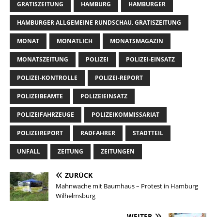
GRATISZEITUNG
HAMBURG
HAMBURGER
HAMBURGER ALLGEMEINE RUNDSCHAU. GRATISZEITUNG
MONAT
MONATLICH
MONATSMAGAZIN
MONATSZEITUNG
POLIZEI
POLIZEI-EINSATZ
POLIZEI-KONTROLLE
POLIZEI-REPORT
POLIZEIBEAMTE
POLIZEIEINSATZ
POLIZEIFAHRZEUGE
POLIZEIKOMMISSARIAT
POLIZEIREPORT
RADFAHRER
STADTTEIL
UNFALL
ZEITUNG
ZEITUNGEN
ZURÜCK
Mahnwache mit Baumhaus – Protest in Hamburg
Wilhelmsburg
WEITER