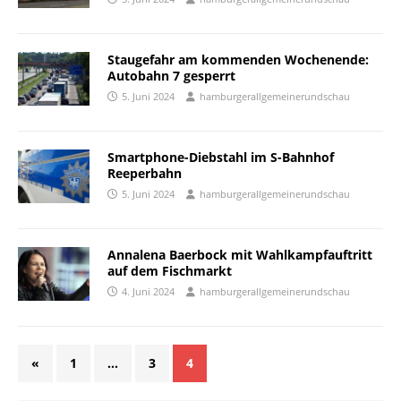
Staugefahr am kommenden Wochenende:
Autobahn 7 gesperrt
5. Juni 2024
hamburgerallgemeinerundschau
Smartphone-Diebstahl im S-Bahnhof
Reeperbahn
5. Juni 2024
hamburgerallgemeinerundschau
Annalena Baerbock mit Wahlkampfauftritt
auf dem Fischmarkt
4. Juni 2024
hamburgerallgemeinerundschau
«
1
…
3
4