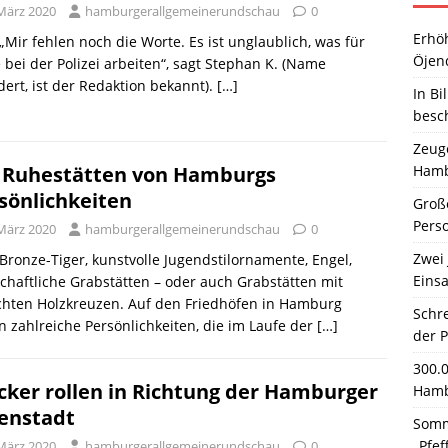
 März 2020
hamburgerallgemeinerundschau
0
Erhö
 „Mir fehlen noch die Worte. Es ist unglaublich, was für
Öjen
 bei der Polizei arbeiten“, sagt Stephan K. (Name
ert, ist der Redaktion bekannt).
[…]
In Bi
besc
Zeuge
Hamb
 Ruhestätten von Hamburgs
sönlichkeiten
Große
Pers
 März 2020
hamburgerallgemeinerundschau
0
Zwei 
 Bronze-Tiger, kunstvolle Jugendstilornamente, Engel,
Einsa
chaftliche Grabstätten – oder auch Grabstätten mit
chten Holzkreuzen. Auf den Friedhöfen in Hamburg
Schr
 zahlreiche Persönlichkeiten, die im Laufe der
[…]
der 
300.
cker rollen in Richtung der Hamburger
Hamb
enstadt
Somm
„Pfef
 März 2020
hamburgerallgemeinerundschau
0