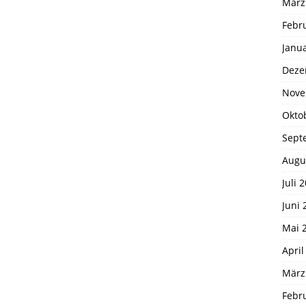
März
Febr
Janu
Deze
Nove
Okto
Sept
Augu
Juli 
Juni 
Mai 
April
März
Febr