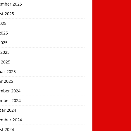
ember 2025
st 2025
2025
2025
2025
 2025
 2025
uar 2025
ar 2025
mber 2024
mber 2024
ber 2024
ember 2024
st 2024