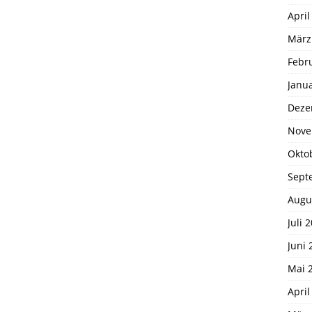
April
März
Febr
Janu
Deze
Nove
Okto
Sept
Augu
Juli 
Juni 
Mai 
April