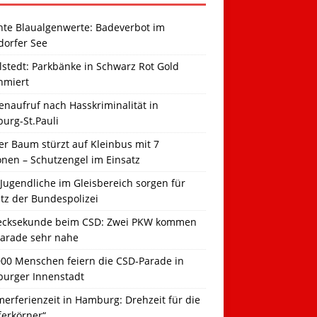
hte Blaualgenwerte: Badeverbot im
dorfer See
llstedt: Parkbänke in Schwarz Rot Gold
hmiert
naufruf nach Hasskriminalität in
urg-St.Pauli
r Baum stürzt auf Kleinbus mit 7
onen – Schutzengel im Einsatz
Jugendliche im Gleisbereich sorgen für
tz der Bundespolizei
ecksekunde beim CSD: Zwei PKW kommen
Parade sehr nahe
000 Menschen feiern die CSD-Parade in
urger Innenstadt
erferienzeit in Hamburg: Drehzeit für die
ferkörner“