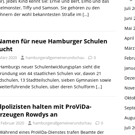
r). Jedes Kind kennt sie: Ernie und Bert, Elmo und das
lmonster, Tiffy und Samson. Sie gehören zu den
Juli 
hnern der wohl bekanntesten Straße im
[…]
Juni 
Mai 
April
Namen für neue Hamburger Schulen
ucht
März
 März 2020
hamburgerallgemeinerundschau
0
Febr
 Hamburgs neuer Schulentwicklungsplan sieht die
Janu
ündung von 44 staatlichen Schulen vor, davon 21
Deze
schulen, 13 Stadtteilschulen, sieben Gymnasien sowie
 weiterführende Schulen, über deren Schulform
[…]
Nove
Okto
ilpolizisten halten mit ProViDa-
Sept
rzeugen Rowdys an
Augu
. Februar 2020
hamburgerallgemeinerundschau
0
Juli 
 Während eines ProViDa-Dienstes trafen Beamte der