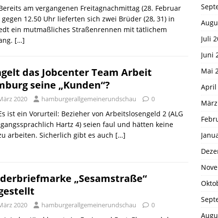
Sept
 Bereits am vergangenen Freitagnachmittag (28. Februar
 gegen 12.50 Uhr lieferten sich zwei Brüder (28, 31) in
Augu
tedt ein mutmaßliches Straßenrennen mit tätlichem
Juli 
ang.
[…]
Juni 
gelt das Jobcenter Team Arbeit
Mai 
burg seine „Kunden“?
April
 März 2020
hamburgerallgemeinerundschau
0
März
 Es ist ein Vorurteil: Bezieher von Arbeitslosengeld 2 (ALG
Febr
gangssprachlich Hartz 4) seien faul und hätten keine
Janu
zu arbeiten. Sicherlich gibt es auch
[…]
Deze
Nove
derbriefmarke „Sesamstraße“
Okto
gestellt
Sept
 März 2020
hamburgerallgemeinerundschau
0
Augu