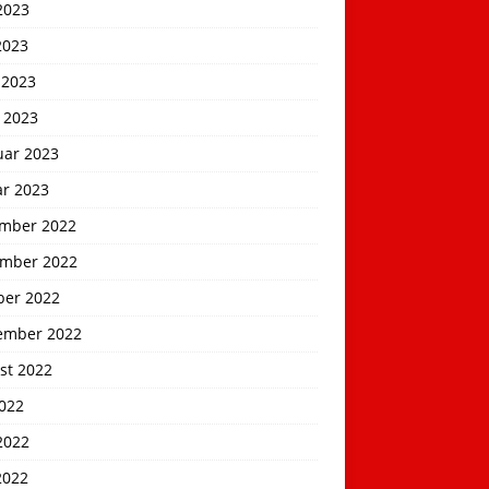
2023
2023
 2023
 2023
uar 2023
ar 2023
mber 2022
mber 2022
ber 2022
ember 2022
st 2022
2022
2022
2022