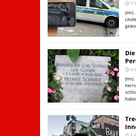
7.
(mr).
Leute
geänd
Die
Per
5.
(mr).
herrs
schli
haben
Tre
Inn
5.