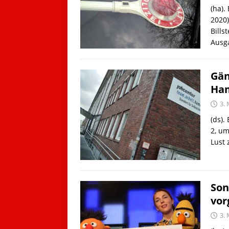
(ha).
2020)
Bills
Ausg
Gän
Ham
3.
(ds).
2, um
Lust 
Son
vor
3.