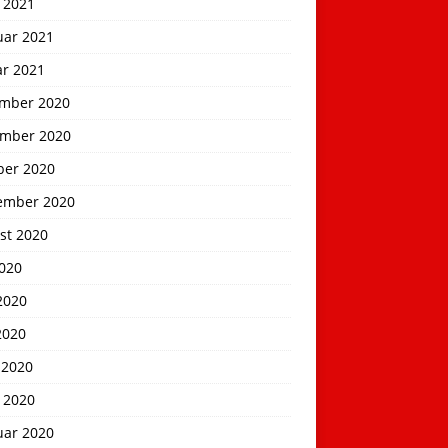
 2021
uar 2021
ar 2021
mber 2020
mber 2020
ber 2020
ember 2020
st 2020
2020
2020
2020
 2020
 2020
uar 2020