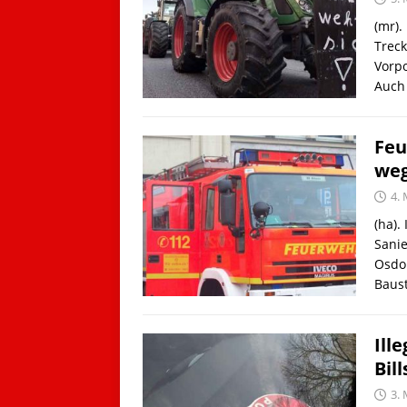
(mr)
Treck
Vorp
Auch 
Feu
weg
4.
(ha).
Sani
Osdor
Baus
Ill
Bil
3.