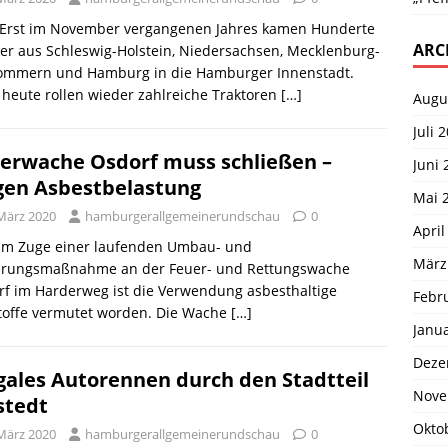
. Erst im November vergangenen Jahres kamen Hunderte
ARC
er aus Schleswig-Holstein, Niedersachsen, Mecklenburg-
ommern und Hamburg in die Hamburger Innenstadt.
heute rollen wieder zahlreiche Traktoren
[…]
Augu
Juli 
erwache Osdorf muss schließen –
Juni 
en Asbestbelastung
Mai 
 März 2020
hamburgerallgemeinerundschau
0
April
 Im Zuge einer laufenden Umbau- und
März
erungsmaßnahme an der Feuer- und Rettungswache
f im Harderweg ist die Verwendung asbesthaltige
Febr
toffe vermutet worden. Die Wache
[…]
Janu
Deze
egales Autorennen durch den Stadtteil
Nove
lstedt
Okto
 März 2020
hamburgerallgemeinerundschau
0