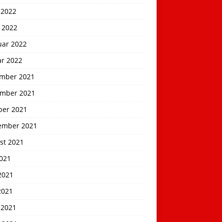
 2022
 2022
uar 2022
ar 2022
mber 2021
mber 2021
ber 2021
ember 2021
st 2021
2021
2021
2021
 2021