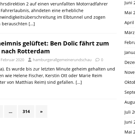
Juni 
hrsdirektion 2 auf einen verunfallten Motorradfahrer
Fahrerlaubnis, ahndeten eine erhebliche
Mai 
hwindigkeitsüberschreitung im Elbtunnel und zogen
April
n berauschten
[…]
März
eimnis gelüftet: Ben Dolic fährt zum
Febr
 nach Rotterdam
Janu
. Februar 2020
hamburgerallgemeinerundschau
0
Deze
a). Es wurde bis zur letzten Minute geheim gehalten und
Nove
 wie Helene Fischer, Kerstin Ott oder Marie Reim
Okto
ter von Matthias Reim) sind gefallen.
[…]
Sept
Augu
…
314
»
Juli 
Juni 
Mai 