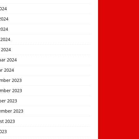
2024
2024
2024
 2024
 2024
uar 2024
ar 2024
mber 2023
mber 2023
ber 2023
ember 2023
st 2023
2023