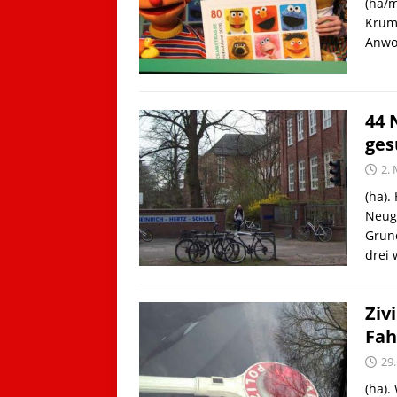
(ha/m
Krüme
Anwo
44 
ges
2.
(ha).
Neugr
Grund
drei
Ziv
Fah
29
(ha).