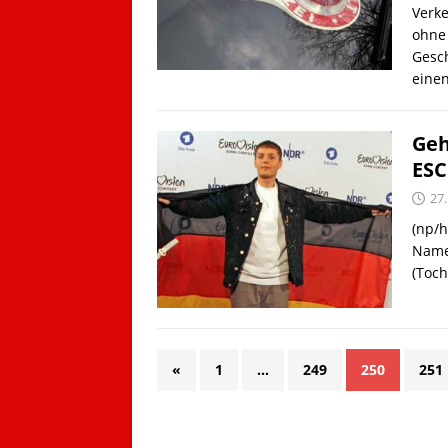
Verke
ohne 
Gesc
eine
Geh
ESC
27
(np/h
Namen
(Toch
«
1
…
249
250
251