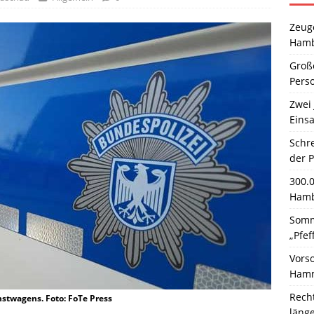
Zeuge
Hamb
Große
Pers
Zwei 
Einsa
Schr
der 
300.
Hamb
Somm
„Pfef
Vors
Hamm
Rech
nstwagens. Foto: FoTe Press
läng