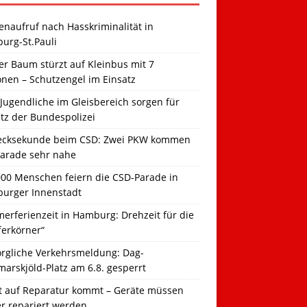
naufruf nach Hasskriminalität in
urg-St.Pauli
r Baum stürzt auf Kleinbus mit 7
onen – Schutzengel im Einsatz
Jugendliche im Gleisbereich sorgen für
tz der Bundespolizei
ecksekunde beim CSD: Zwei PKW kommen
Parade sehr nahe
000 Menschen feiern die CSD-Parade in
urger Innenstadt
erferienzeit in Hamburg: Drehzeit für die
ferkörner“
orgliche Verkehrsmeldung: Dag-
arskjöld-Platz am 6.8. gesperrt
t auf Reparatur kommt – Geräte müssen
er repariert werden