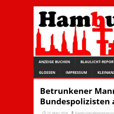
ANZEIGE BUCHEN
BLAULICHT-REPOR
GLOSSEN
IMPRESSUM
KLEINAN
Betrunkener Mann
Bundespolizisten 
15. März 2024
hamburgerallgemeineru