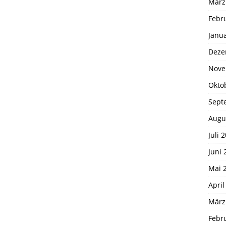
März
Febr
Janu
Deze
Nove
Okto
Sept
Augu
Juli 
Juni 
Mai 
April
März
Febr