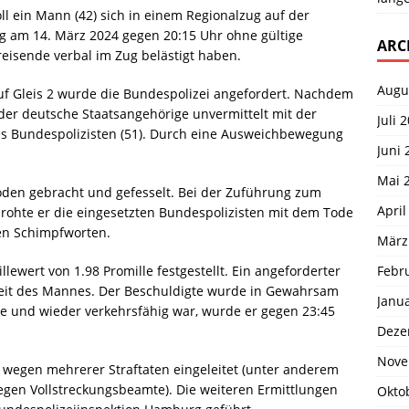
l ein Mann (42) sich in einem Regionalzug auf der
 am 14. März 2024 gegen 20:15 Uhr ohne gültige
ARC
isende verbal im Zug belästigt haben.
Augu
f Gleis 2 wurde die Bundespolizei angefordert. Nachdem
 der deutsche Staatsangehörige unvermittelt mit der
Juli 
es Bundespolizisten (51). Durch eine Ausweichbewegung
Juni 
Mai 
den gebracht und gefesselt. Bei der Zuführung zum
April
ohte er die eingesetzten Bundespolizisten mit dem Tode
sen Schimpfworten.
März
Febr
lewert von 1.98 Promille festgestellt. Ein angeforderter
eit des Mannes. Der Beschuldigte wurde in Gewahrsam
Janu
 und wieder verkehrsfähig war, wurde er gegen 23:45
Deze
Nove
wegen mehrerer Straftaten eingeleitet (unter anderem
gen Vollstreckungsbeamte). Die weiteren Ermittlungen
Okto