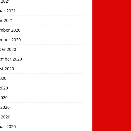
 2021
uar 2021
ar 2021
mber 2020
mber 2020
ber 2020
ember 2020
st 2020
2020
2020
2020
 2020
 2020
uar 2020