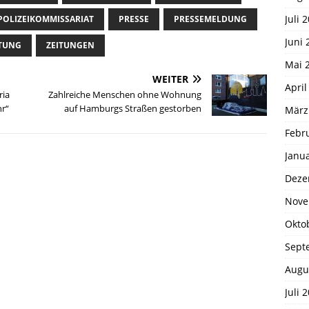
Juli 
POLIZEIKOMMISSARIAT
PRESSE
PRESSEMELDUNG
Juni 
ITUNG
ZEITUNGEN
Mai 
WEITER
April
ria
Zahlreiche Menschen ohne Wohnung
hr“
auf Hamburgs Straßen gestorben
März
Febr
Janu
Deze
Nove
Okto
Sept
Augu
Juli 