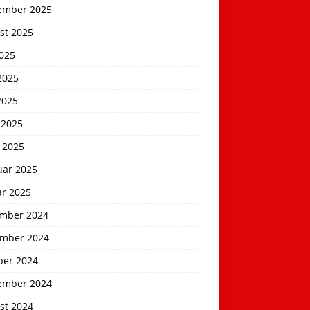
ember 2025
st 2025
2025
2025
2025
 2025
 2025
uar 2025
ar 2025
mber 2024
mber 2024
ber 2024
ember 2024
st 2024