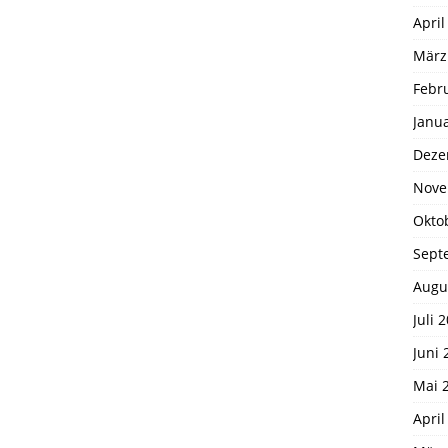
April
März
Febr
Janu
Deze
Nove
Okto
Sept
Augu
Juli 
Juni 
Mai 
April