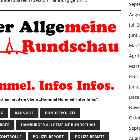
undespolizeiinspektion Hamburg geführt.
Sept
Augu
Juli 
Juni 
Mai 
April
März
Febr
Janu
Deze
chau mit dem Claim „Hummel Hummel. Infos Infos“.
Nove
NG
BAHNHOF
BUNDESPOLIZEI
Okto
RGER
HAMBURGER ALLGEMEINE RUNDSCHAU
Sept
-KONTROLLE
POLIZEI-REPORT
POLIZEIBEAMTE
Augu