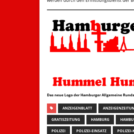
werden durch den Ermittlungsdienst der B
Das neue Logo der Hamburger Allgemeine Runds
ANZEIGENBLATT
ANZEIGENZEITU
GRATISZEITUNG
HAMBURG
HAMBU
POLIZEI
POLIZEI-EINSATZ
POLIZEI