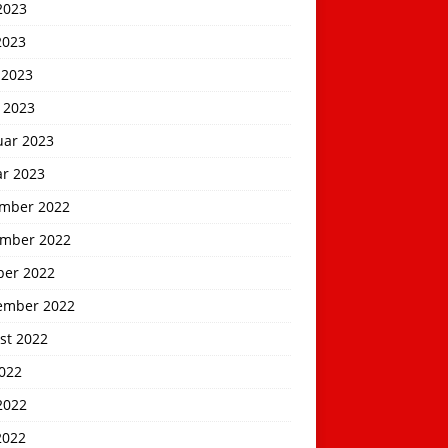
2023
2023
 2023
 2023
uar 2023
ar 2023
mber 2022
mber 2022
ber 2022
ember 2022
st 2022
2022
2022
2022