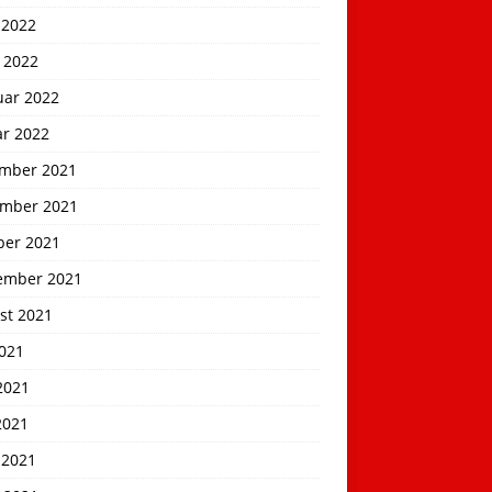
 2022
 2022
uar 2022
ar 2022
mber 2021
mber 2021
ber 2021
ember 2021
st 2021
2021
2021
2021
 2021