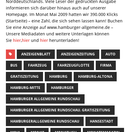
Norddeutschlands. Viele Leser der gedruckten Ausgabe
informieren sich darüber hinaus auch auf unserer
Homepage. Im Monat Mai 2009 hatten wir 390.000 Klicks
(Startseite) – eine Zahl, die sich sehen lassen kann! Buchen
Sie eine Anzeige auf www.hamburger-allgemeine.de –
Unsere Mediadaten und weitere Unterlagen können
Sie
hier
,
hier
und
hier
herunterladen!
ANZEIGENBLATT
ANZEIGENZEITUNG
AUTO
BUS
FAHRZEUG
FAHRZEUGFLOTTE
FIRMA
GRATISZEITUNG
HAMBURG
HAMBURG-ALTONA
HAMBURG-MITTE
HAMBURGER
HAMBURGER ALLGEMEINE RUNDSCHAU
HAMBURGER ALLGEMEINE RUNDSCHAU. GRATISZEITUNG
HAMBURGERALLGEMEINE RUNDSCHAU
HANSESTADT