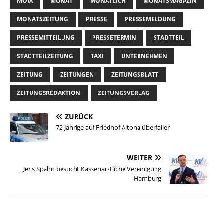
MOIA
MONAT
MONATLICH
MONATSMAGAZIN
MONATSZEITUNG
PRESSE
PRESSEMELDUNG
PRESSEMITTEILUNG
PRESSETERMIN
STADTTEIL
STADTTEILZEITUNG
TAXI
UNTERNEHMEN
ZEITUNG
ZEITUNGEN
ZEITUNGSBLATT
ZEITUNGSREDAKTION
ZEITUNGSVERLAG
ZURÜCK
72-Jährige auf Friedhof Altona überfallen
WEITER
Jens Spahn besucht Kassenärztliche Vereinigung
Hamburg