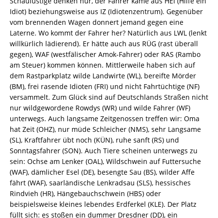
Schaulustige denken nur, der Fahrer käme aus HEI (Hilfe ein
Idiot) beziehungsweise aus IZ (Idiotenzentrum). Gegenüber
vom brennenden Wagen donnert jemand gegen eine
Laterne. Wo kommt der Fahrer her? Natürlich aus LWL (lenkt
willkürlich lädierend). Er hätte auch aus RÜG (rast überall
gegen), WAF (westfälischer Amok-Fahrer) oder RAS (Rambo
am Steuer) kommen können. Mittlerweile haben sich auf
dem Rastparkplatz wilde Landwirte (WL), bereifte Mörder
(BM), frei rasende Idioten (FRI) und nicht Fahrtüchtige (NF)
versammelt. Zum Glück sind auf Deutschlands Straßen nicht
nur wildgewordene Rowdys (WR) und wilde Fahrer (WF)
unterwegs. Auch langsame Zeitgenossen treffen wir: Oma
hat Zeit (OHZ), nur müde Schleicher (NMS), sehr Langsame
(SL), Kraftfahrer übt noch (KÜN), ruhe sanft (RS) und
Sonntagsfahrer (SON). Auch Tiere scheinen unterwegs zu
sein: Ochse am Lenker (OAL), Wildschwein auf Futtersuche
(WAF), dämlicher Esel (DE), besengte Sau (BS), wilder Affe
fährt (WAF), saarländische Lenkradsau (SLS), hessisches
Rindvieh (HR), Hängebauchschwein (HBS) oder
beispielsweise kleines lebendes Erdferkel (KLE). Der Platz
füllt sich: es stoßen ein dummer Dresdner (DD), ein