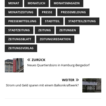
MONAT
MONATLICH
MONATSMAGAZIN
MONATSZEITUNG
PRESSE
PRESSEMELDUNG
PRESSEMITTEILUNG
STADTTEIL
STADTTEILZEITUNG
STADTZEITUNG
ZEITUNG
ZEITUNGEN
ZEITUNGSBLATT
ZEITUNGSREDAKTION
ZEITUNGSVERLAG
ZURÜCK
Neues Quartiersbüro in Hamburg-Bergedorf
WEITER
Strom und Geld sparen mit einem Balkonkraftwerk?