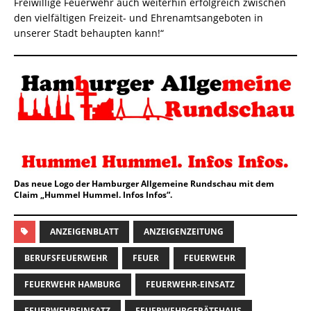
Freiwillige Feuerwehr auch weiterhin erfolgreich zwischen
den vielfältigen Freizeit- und Ehrenamtsangeboten in
unserer Stadt behaupten kann!“
Das neue Logo der Hamburger Allgemeine Rundschau mit dem
Claim „Hummel Hummel. Infos Infos“.
ANZEIGENBLATT
ANZEIGENZEITUNG
BERUFSFEUERWEHR
FEUER
FEUERWEHR
FEUERWEHR HAMBURG
FEUERWEHR-EINSATZ
FEUERWEHREINSATZ
FEUERWEHRGERÄTEHAUS