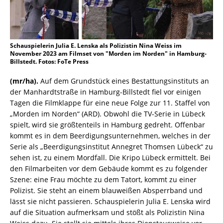
Schauspielerin Julia E. Lenska als Polizistin Nina Weiss im
November 2023 am Filmset von "Morden im Norden" in Hamburg-
Billstedt. Fotos: FoTe Press
(mr/ha).
Auf dem Grundstück eines Bestattungsinstituts an
der Manhardtstraße in Hamburg-Billstedt fiel vor einigen
Tagen die Filmklappe für eine neue Folge zur 11. Staffel von
„Morden im Norden“ (ARD). Obwohl die TV-Serie in Lübeck
spielt, wird sie größtenteils in Hamburg gedreht. Offenbar
kommt es in dem Beerdigungsunternehmen, welches in der
Serie als „Beerdigungsinstitut Annegret Thomsen Lübeck“ zu
sehen ist, zu einem Mordfall. Die Kripo Lübeck ermittelt. Bei
den Filmarbeiten vor dem Gebäude kommt es zu folgender
Szene: eine Frau möchte zu dem Tatort, kommt zu einer
Polizist. Sie steht an einem blauweißen Absperrband und
lässt sie nicht passieren. Schauspielerin Julia E. Lenska wird
auf die Situation aufmerksam und stößt als Polizistin Nina