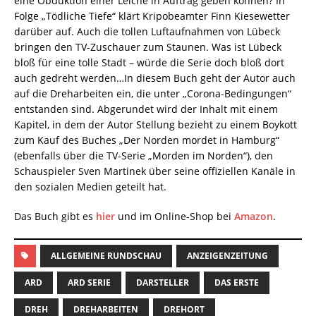
eine Obduktion einer Leiche in Auftrag geben können? In
Folge „Tödliche Tiefe“ klärt Kripobeamter Finn Kiesewetter
darüber auf. Auch die tollen Luftaufnahmen von Lübeck
bringen den TV-Zuschauer zum Staunen. Was ist Lübeck
bloß für eine tolle Stadt – würde die Serie doch bloß dort
auch gedreht werden…In diesem Buch geht der Autor auch
auf die Dreharbeiten ein, die unter „Corona-Bedingungen“
entstanden sind. Abgerundet wird der Inhalt mit einem
Kapitel, in dem der Autor Stellung bezieht zu einem Boykott
zum Kauf des Buches „Der Norden mordet in Hamburg“
(ebenfalls über die TV-Serie „Morden im Norden“), den
Schauspieler Sven Martinek über seine offiziellen Kanäle in
den sozialen Medien geteilt hat.
Das Buch gibt es
hier
und im Online-Shop bei
Amazon
.
ALLGEMEINE RUNDSCHAU
ANZEIGENZEITUNG
ARD
ARD SERIE
DARSTELLER
DAS ERSTE
DREH
DREHARBEITEN
DREHORT