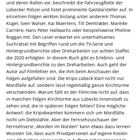
und deren Rollen vor, beschreibt die Fahrzeugflotte der
Lübecker Polizei und listet prominente Gastdarsteller auf. In
einzelnen Folgen wirkten bislang unter anderem Thomas
Kügel, Sven Walser, Kai Maertens, Till Demtrøder, Mareike
Carrière, Hans Peter Hallwachs oder beispielsweise Pheline
Roggan mit. Den Leser erwartet ein unterhaltsames
Suchrätsel mit Begriffen rund um die TV-Serie und
Hintergrundberichte über Dreharbeiten zur achten Staffel,
die 2020 erfolgten. In diesem Buch gibt es Erlebnis- und
Hintergrundberichte zu den Dreharbeiten. Auch geht der
Autor auf Filmfehler ein, die ihm beim Anschauen der
Folgen aufgefallen sind. Die Kripo Lübeck klärt nicht nur
Mordfälle auf, sondern lässt regelmäßig ganze Kirchtürme
verschwinden. Warum fällt es der Filmcrew nicht auf, dass
in manchen Folgen Kirchtürme aus Lübecks Innenstadt zu
sehen sind, die in späteren Folgen fehlen? Eine mögliche
Antwort: die Kripobeamten kümmern sich um Mordfälle,
nicht um Diebstähle. Aber der Fernsehzuschauer der
Fernsehserie „Morden im Norden“ kann etwas dazu lernen:
Wussten Sie, dass auch Privatpersonen auf eigene Kosten