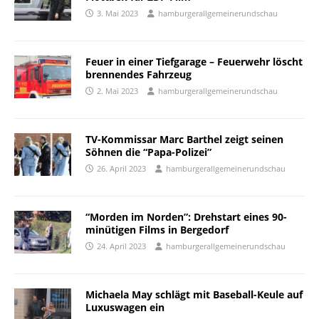
3. Mai 2023
hamburgerallgemeinerundschau
Feuer in einer Tiefgarage – Feuerwehr löscht
brennendes Fahrzeug
2. Mai 2023
hamburgerallgemeinerundschau
TV-Kommissar Marc Barthel zeigt seinen
Söhnen die “Papa-Polizei”
26. April 2023
hamburgerallgemeinerundschau
“Morden im Norden”: Drehstart eines 90-
minütigen Films in Bergedorf
24. April 2023
hamburgerallgemeinerundschau
Michaela May schlägt mit Baseball-Keule auf
Luxuswagen ein