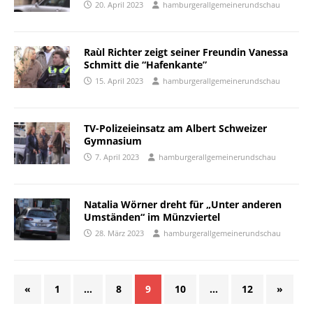
20. April 2023
hamburgerallgemeinerundschau
Raùl Richter zeigt seiner Freundin Vanessa
Schmitt die “Hafenkante”
15. April 2023
hamburgerallgemeinerundschau
TV-Polizeieinsatz am Albert Schweizer
Gymnasium
7. April 2023
hamburgerallgemeinerundschau
Natalia Wörner dreht für „Unter anderen
Umständen“ im Münzviertel
28. März 2023
hamburgerallgemeinerundschau
«
1
…
8
9
10
…
12
»