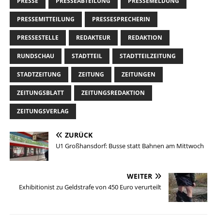
PRESSE
PRESSEABTEILUNG
PRESSEMELDUNG
PRESSEMITTEILUNG
PRESSESPRECHERIN
PRESSESTELLE
REDAKTEUR
REDAKTION
RUNDSCHAU
STADTTEIL
STADTTEILZEITUNG
STADTZEITUNG
ZEITUNG
ZEITUNGEN
ZEITUNGSBLATT
ZEITUNGSREDAKTION
ZEITUNGSVERLAG
ZURÜCK
U1 Großhansdorf: Busse statt Bahnen am Mittwoch
WEITER
Exhibitionist zu Geldstrafe von 450 Euro verurteilt