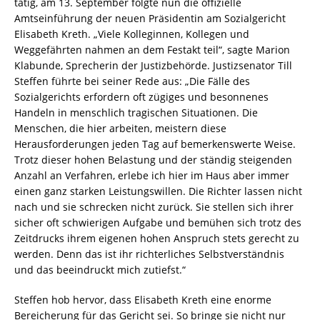
tätig, am 13. September folgte nun die offizielle
Amtseinführung der neuen Präsidentin am Sozialgericht
Elisabeth Kreth. „Viele Kolleginnen, Kollegen und
Weggefährten nahmen an dem Festakt teil“, sagte Marion
Klabunde, Sprecherin der Justizbehörde. Justizsenator Till
Steffen führte bei seiner Rede aus: „Die Fälle des
Sozialgerichts erfordern oft zügiges und besonnenes
Handeln in menschlich tragischen Situationen. Die
Menschen, die hier arbeiten, meistern diese
Herausforderungen jeden Tag auf bemerkenswerte Weise.
Trotz dieser hohen Belastung und der ständig steigenden
Anzahl an Verfahren, erlebe ich hier im Haus aber immer
einen ganz starken Leistungswillen. Die Richter lassen nicht
nach und sie schrecken nicht zurück. Sie stellen sich ihrer
sicher oft schwierigen Aufgabe und bemühen sich trotz des
Zeitdrucks ihrem eigenen hohen Anspruch stets gerecht zu
werden. Denn das ist ihr richterliches Selbstverständnis
und das beeindruckt mich zutiefst.“
Steffen hob hervor, dass Elisabeth Kreth eine enorme
Bereicherung für das Gericht sei. So bringe sie nicht nur