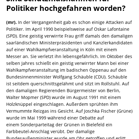
Politiker hochgefahren worden?
(mr).
In der Vergangenheit gab es schon einige Attacken auf
Politiker. Im April 1990 beispielsweise auf Oskar Lafontaine
(SPD). Eine geistig verwirrte Frau griff damals den damaligen
saarländischen Ministerpräsidenten und Kanzlerkandidaten
auf einer Wahlkampfveranstaltung in Köln mit einem
Messer an. Sie verletzt ihn lebensgefährlich. Im Oktober des
selben Jahres schießt ein geistig verwirrter Mann bei einer
Wahlkampfveranstaltung im badischen Oppenau auf den
Bundesinnenminister Wolfgang Schäuble (CDU). Schäuble
ist seitdem querschnittsgelähmt und sitzt im Rollstuhl. Auf
den damaligen Regierenden Bürgermeister von Berlin,
Walter Mopmer (SPD) wurde im August 1991 mit einem
Holzknüppel eingeschlagen. Außerdem sprühten ihm
Vermummte Reizgas ins Gesicht. Auf Joschka Fischer (Grüne)
wurde im Mai 1999 während einer Debatte auf
einem Sonderparteitag der Grünen in Bielefeld ein
Farbbeutel-Anschlag verübt. Der damalige
Bundesaußenminister wurde am Ohr getroffen und erlitt