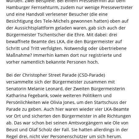
wurden. Zwei Beispiele: Bei einem Pressetermin auf dem
Hamburger Fernsehturm, zudem nur wenige Pressevertreter
und eine Handvoll verlesener Besucher (die eine
Besichtigung des Tele-Michels gewonnen hatten) oben auf
der Aussichtsplattform geladen waren, gab sich auch der
Bürgermeister Tschentscher die Ehre. Mit dabei: drei
bewaffnete Beamte des LKA, die den Bürgermeister auf
Schritt und Tritt verfolgten. Notwendig oder übertriebene
Maßnahme? Immerhin kamen dort nur registrierte und
vorher namentlich bekannte Personen hoch.
Bei der Christopher Street Parade (CSD-Parade)
versammelte sich der Bürgermeister zusammen mit
Senatorin Melanie Leonard, der Zweiten Bürgermeisterin
Katharina Fegebank, sowie weiteren Politikern und
Persönlichkeiten wie Olivia Jones, um den Startschuss der
Parade zu geben. Auch hier waren wieder vier LKA-Beamte
vor Ort und sicherten den Bürgermeister in alle Richtungen
ab. Das war schon bei seinen Amtsvorgängern wie Ole von
Beust und Olaf Scholz der Fall. Sie hatten allerdings in der
Regel drei, nicht vier Personenschützer um sich herum.