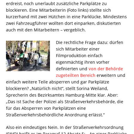
erdreist, noch unerlaubt zusätzliche Parkplätze zu
blockieren. Eine Mitarbeiterin (Foto links) stellte sich
kurzerhand mit zwei Hütchen in eine Parklücke. Mindestens
zwei Fahrzeugführer wollten dort einparken, diskutierten
auch mit den Mitarbeitern – vergeblich.
Die rechtliche Frage dazu: dürfen
sich Mitarbeiter einer
Filmproduktion einfach
eigenmächtig ihren vorher
definierten und
von der Behörde
zugeteilten Bereich
erweitern und
einfach weitere Teile absperren und gar Parkplätze
blockieren? „Natürlich nicht“, stellt Sorina Weiland,
Sprecherin des Bezirksamtes Hamburg-Mitte klar. Aber:
„Das ist Sache der Polizei als Straßenverkehrsbehörde, die
für das Absperren von Parkplätzen eine
Straßenverkehrsbehördliche Anordnung erlässt.“
Also ein eindeutiges Nein. In der Straßenverkehrsordnung
(StVO) heißt es im Paragraf 12 Absatz 5: „An einer Parklücke