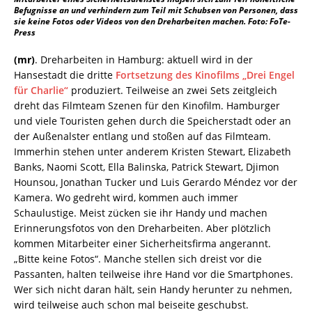
Befugnisse an und verhindern zum Teil mit Schubsen von Personen, dass
sie keine Fotos oder Videos von den Dreharbeiten machen. Foto: FoTe-
Press
(mr)
. Dreharbeiten in Hamburg: aktuell wird in der
Hansestadt die dritte
Fortsetzung des Kinofilms „Drei Engel
für Charlie“
produziert. Teilweise an zwei Sets zeitgleich
dreht das Filmteam Szenen für den Kinofilm. Hamburger
und viele Touristen gehen durch die Speicherstadt oder an
der Außenalster entlang und stoßen auf das Filmteam.
Immerhin stehen unter anderem Kristen Stewart, Elizabeth
Banks, Naomi Scott, Ella Balinska, Patrick Stewart, Djimon
Hounsou, Jonathan Tucker und Luis Gerardo Méndez vor der
Kamera. Wo gedreht wird, kommen auch immer
Schaulustige. Meist zücken sie ihr Handy und machen
Erinnerungsfotos von den Dreharbeiten. Aber plötzlich
kommen Mitarbeiter einer Sicherheitsfirma angerannt.
„Bitte keine Fotos“. Manche stellen sich dreist vor die
Passanten, halten teilweise ihre Hand vor die Smartphones.
Wer sich nicht daran hält, sein Handy herunter zu nehmen,
wird teilweise auch schon mal beiseite geschubst.