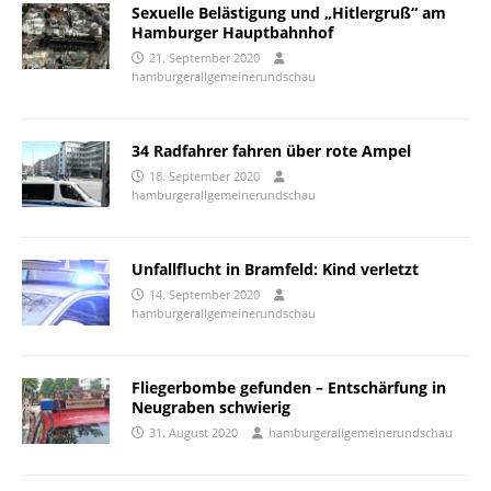
Sexuelle Belästigung und „Hitlergruß“ am
Hamburger Hauptbahnhof
21. September 2020
hamburgerallgemeinerundschau
34 Radfahrer fahren über rote Ampel
18. September 2020
hamburgerallgemeinerundschau
Unfallflucht in Bramfeld: Kind verletzt
14. September 2020
hamburgerallgemeinerundschau
Fliegerbombe gefunden – Entschärfung in
Neugraben schwierig
31. August 2020
hamburgerallgemeinerundschau