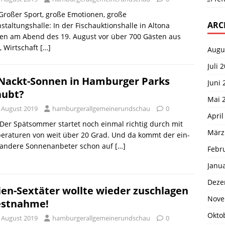
 Großer Sport, große Emotionen, große
ARC
staltungshalle: In der Fischauktionshalle in Altona
en am Abend des 19. August vor über 700 Gästen aus
, Wirtschaft
[…]
Augu
Juli 
 Nackt-Sonnen in Hamburger Parks
Juni 
aubt?
Mai 
. August 2019
hamburgerallgemeinerundschau
0
April
 Der Spätsommer startet noch einmal richtig durch mit
März
eraturen von weit über 20 Grad. Und da kommt der ein-
 andere Sonnenanbeter schon auf
[…]
Febr
Janu
Deze
ien-Sextäter wollte wieder zuschlagen
Nove
estnahme!
Okto
. August 2019
hamburgerallgemeinerundschau
0