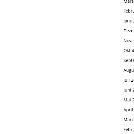
März
Febr
Janu
Deze
Nove
Okto
Sept
Augu
Juli 
Juni 
Mai 
April
März
Febr