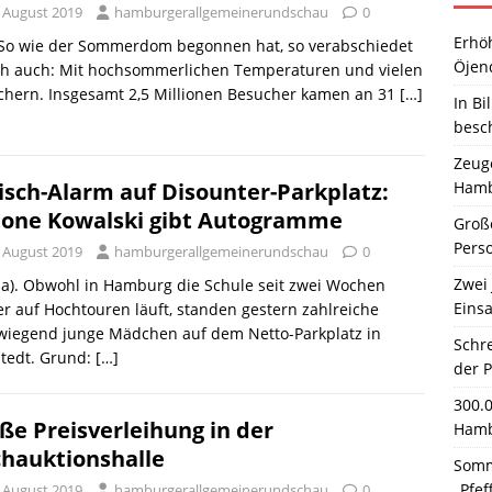
. August 2019
hamburgerallgemeinerundschau
0
Erhö
. So wie der Sommerdom begonnen hat, so verabschiedet
Öjen
ich auch: Mit hochsommerlichen Temperaturen und vielen
chern. Insgesamt 2,5 Millionen Besucher kamen an 31
[…]
In Bi
besc
Zeuge
Hamb
isch-Alarm auf Disounter-Parkplatz:
one Kowalski gibt Autogramme
Große
Pers
. August 2019
hamburgerallgemeinerundschau
0
Zwei 
a). Obwohl in Hamburg die Schule seit zwei Wochen
Einsa
r auf Hochtouren läuft, standen gestern zahlreiche
wiegend junge Mädchen auf dem Netto-Parkplatz in
Schr
stedt. Grund:
[…]
der 
300.
ße Preisverleihung in der
Hamb
chauktionshalle
Somm
„Pfef
. August 2019
hamburgerallgemeinerundschau
0