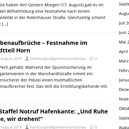
Sept
 Sie haben ihn! Gestern Morgen (17. August) gab es im
tteil Wilhelmsburg eine Festnahme nach einem
Augu
ldelikt in der Rotenhäuser Straße. Gleichzeitig scheint
Juli 
t
[…]
Juni 
benaufbrüche – Festnahme im
Mai 
dtteil Horn
April
. August 2019
hamburgerallgemeinerundschau
0
März
. Pech gehabt: Während der Spurensicherung im
Febr
gartenverein in der Manshardtstraße nimmt ein
Janu
nsicherer der Polizei einen mutmaßlichen
naufbrecher fest. Das teilt die Ermittlungsbehörde mit.
Deze
Nove
Okto
 Staffel Notruf Hafenkante: „Und Ruhe
te, wir drehen!“
Sept
. August 2019
hamburgerallgemeinerundschau
0
Augu