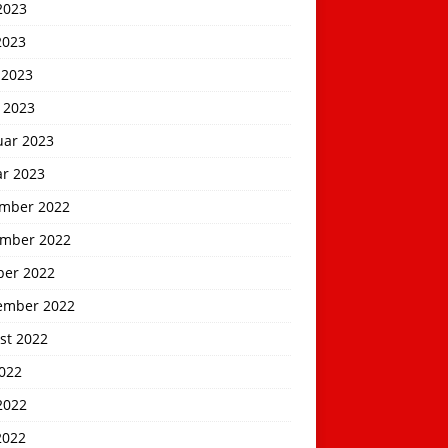
2023
2023
 2023
 2023
uar 2023
ar 2023
mber 2022
mber 2022
ber 2022
ember 2022
st 2022
2022
2022
2022