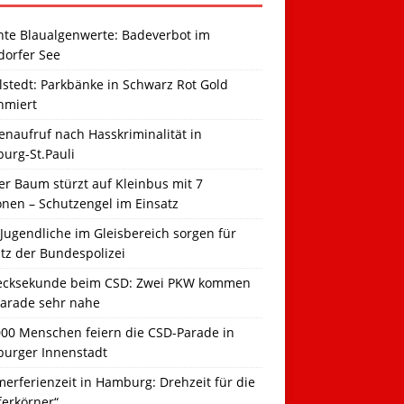
hte Blaualgenwerte: Badeverbot im
dorfer See
llstedt: Parkbänke in Schwarz Rot Gold
hmiert
naufruf nach Hasskriminalität in
urg-St.Pauli
r Baum stürzt auf Kleinbus mit 7
onen – Schutzengel im Einsatz
Jugendliche im Gleisbereich sorgen für
tz der Bundespolizei
ecksekunde beim CSD: Zwei PKW kommen
Parade sehr nahe
000 Menschen feiern die CSD-Parade in
urger Innenstadt
erferienzeit in Hamburg: Drehzeit für die
ferkörner“