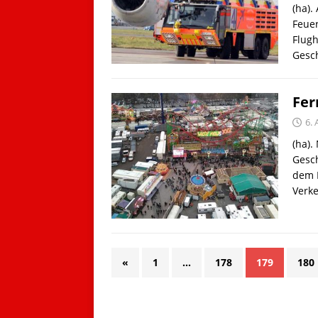
(ha).
Feue
Flugh
Gesch
Fer
6.
(ha).
Gesc
dem H
Verk
«
1
…
178
179
180