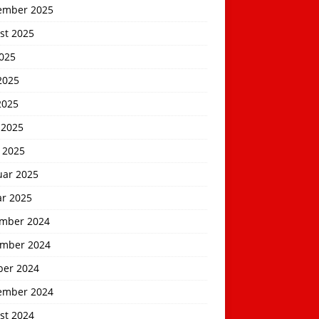
ember 2025
st 2025
2025
2025
2025
 2025
 2025
uar 2025
ar 2025
mber 2024
mber 2024
ber 2024
ember 2024
st 2024