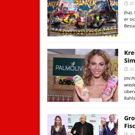
27
(ha)
er s
Besu
Kre
Sim
22
(mr/h
wiede
über
Rahl
Gro
Fis
20