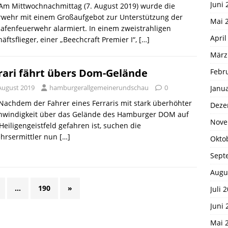
Juni 
 Am Mittwochnachmittag (7. August 2019) wurde die
rwehr mit einem Großaufgebot zur Unterstützung der
Mai 
afenfeuerwehr alarmiert. In einem zweistrahligen
April
äftsflieger, einer „Beechcraft Premier I“,
[…]
März
rari fährt übers Dom-Gelände
Febr
 August 2019
hamburgerallgemeinerundschau
0
Janu
 Nachdem der Fahrer eines Ferraris mit stark überhöhter
Deze
hwindigkeit über das Gelände des Hamburger DOM auf
Nove
eiligengeistfeld gefahren ist, suchen die
ehrsermittler nun
[…]
Okto
Sept
Augu
…
190
»
Juli 
Juni 
Mai 