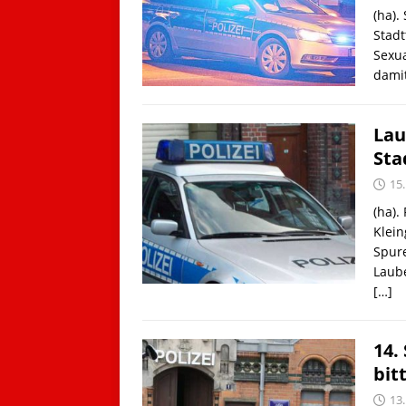
(ha).
Stad
Sexua
dami
Lau
Sta
15
(ha)
Klein
Spure
Laube
[…]
14.
bit
13