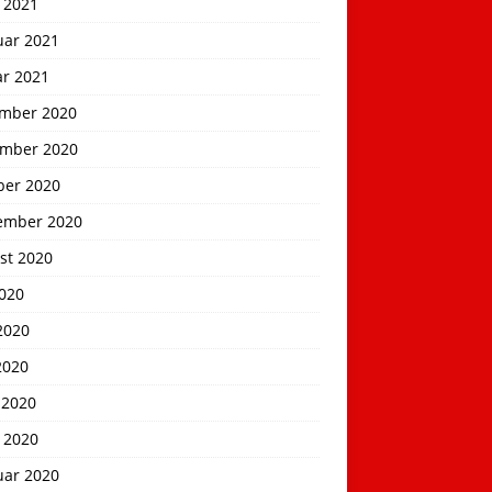
 2021
uar 2021
ar 2021
mber 2020
mber 2020
ber 2020
ember 2020
st 2020
2020
2020
2020
 2020
 2020
uar 2020