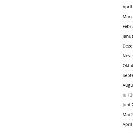
April
März
Febr
Janu
Deze
Nove
Okto
Sept
Augu
Juli 
Juni 
Mai 
April