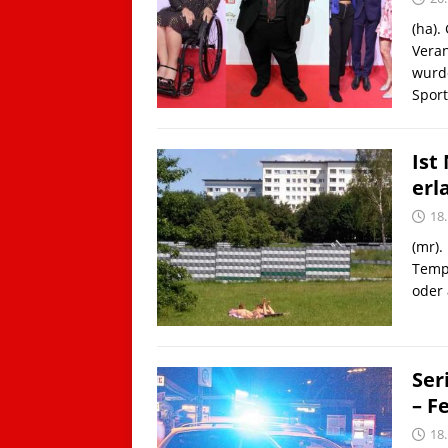
(ha).
Veran
wurd
Sport
Ist
erl
18
(mr).
Temp
oder
Ser
– F
18