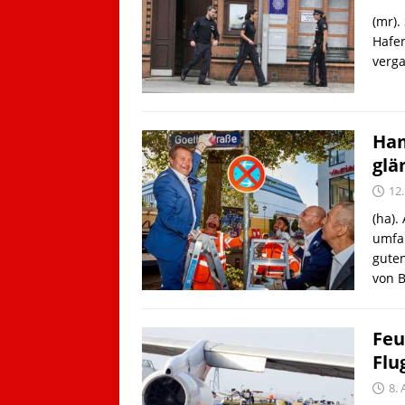
(mr).
Hafen
verg
Ham
glä
12
(ha).
umfa
gute
von 
Feu
Flu
8.