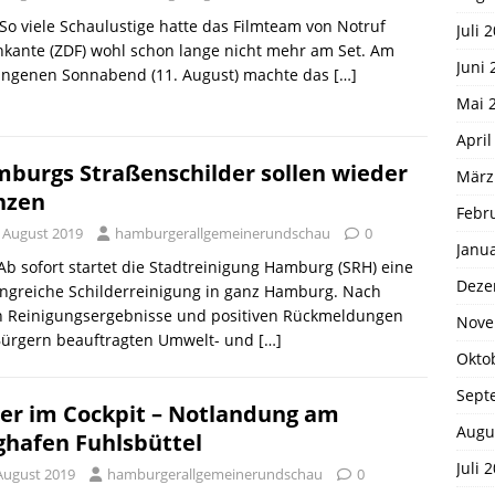
 So viele Schaulustige hatte das Filmteam von Notruf
Juli 
kante (ZDF) wohl schon lange nicht mehr am Set. Am
Juni 
angenen Sonnabend (11. August) machte das
[…]
Mai 
April
burgs Straßenschilder sollen wieder
März
nzen
Febr
. August 2019
hamburgerallgemeinerundschau
0
Janu
 Ab sofort startet die Stadtreinigung Hamburg (SRH) eine
Deze
ngreiche Schilderreinigung in ganz Hamburg. Nach
n Reinigungsergebnisse und positiven Rückmeldungen
Nove
Bürgern beauftragten Umwelt- und
[…]
Okto
Sept
er im Cockpit – Notlandung am
Augu
ghafen Fuhlsbüttel
Juli 
 August 2019
hamburgerallgemeinerundschau
0