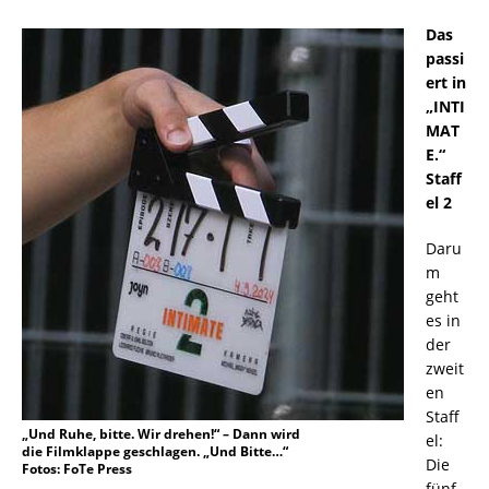
Das
passi
ert in
„INTI
MAT
E.“
Staff
el 2
Daru
m
geht
es in
der
zweit
en
Staff
„Und Ruhe, bitte. Wir drehen!“ – Dann wird
el:
die Filmklappe geschlagen. „Und Bitte…“
Die
Fotos: FoTe Press
fünf