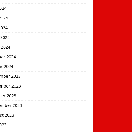
2024
2024
2024
 2024
 2024
uar 2024
ar 2024
mber 2023
mber 2023
ber 2023
ember 2023
st 2023
2023