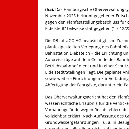
(ha).
Das Hamburgische Oberverwaltungsger
November 2025 bekannt gegebener Entsche
gegen den Planfeststellungsbeschluss fü
Eidelstedt“ teilweise stattgegeben (1 E 12/22
Die DB InfraGO AG beabsichtigt – im Zusa
planfestgestellten Verlegung des Bahnhofs
Bahnstation Diebsteich – die Errichtung u
Autoreisezüge auf dem Gelände des Bahnho
Betriebsbahnhof dient und in einer Schutz
Eidelstedt/Stellingen liegt. Die geplante A
sowie weitere Einrichtungen zur Verladung
Abfertigung der Fahrgäste, darunter ein P
Das Oberverwaltungsgericht hat den Planfe
wasserrechtliche Erlaubnis für die Versic
Vorhabengelände wegen Rechtsfehlern des 
vollziehbar erklärt. Nach Auffassung des Ge
Grundwassergefährdungen – u. a. in Bezug 
gesonderten, allerdings nicht anlagenbez