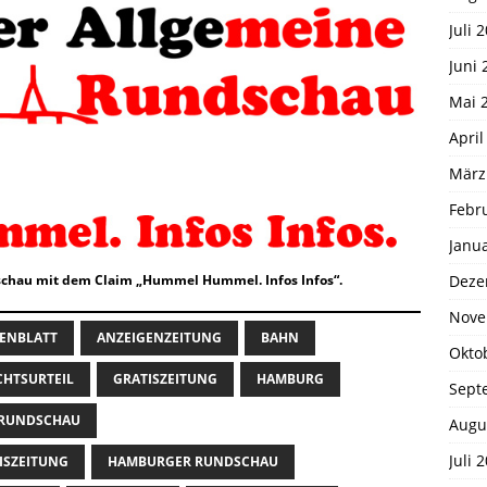
Juli 
Juni 
Mai 
April
März
Febr
Janu
Deze
chau mit dem Claim „Hummel Hummel. Infos Infos“.
Nove
ENBLATT
ANZEIGENZEITUNG
BAHN
Okto
CHTSURTEIL
GRATISZEITUNG
HAMBURG
Sept
 RUNDSCHAU
Augu
Juli 
ISZEITUNG
HAMBURGER RUNDSCHAU