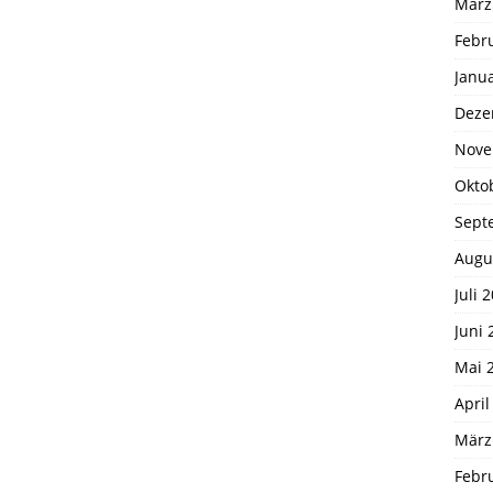
März
Febr
Janu
Deze
Nove
Okto
Sept
Augu
Juli 
Juni 
Mai 
April
März
Febr