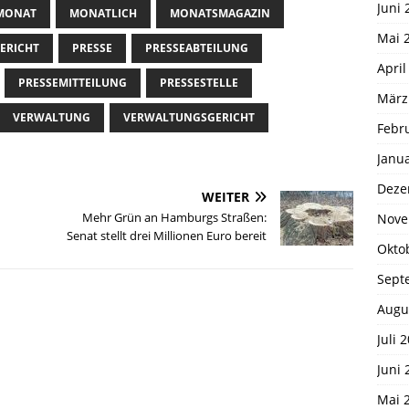
Juni 
MONAT
MONATLICH
MONATSMAGAZIN
Mai 
ERICHT
PRESSE
PRESSEABTEILUNG
April
PRESSEMITTEILUNG
PRESSESTELLE
März
VERWALTUNG
VERWALTUNGSGERICHT
Febr
Janu
Deze
WEITER
Mehr Grün an Hamburgs Straßen:
Nove
Senat stellt drei Millionen Euro bereit
Okto
Sept
Augu
Juli 
Juni 
Mai 