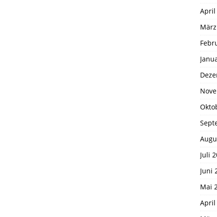
April
März
Febr
Janu
Deze
Nove
Okto
Sept
Augu
Juli 
Juni 
Mai 
April