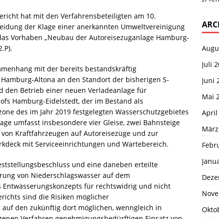
icht hat mit den Verfahrensbeteiligten am 10.
ARC
idung der Klage einer anerkannten Umweltvereinigung
r das Vorhaben „Neubau der Autoreisezuganlage Hamburg-
Augu
.P).
Juli 
mmenhang mit der bereits bestandskräftig
 Hamburg-Altona an den Standort der bisherigen S-
Juni 
nd den Betrieb einer neuen Verladeanlage für
Mai 
fs Hamburg-Eidelstedt, der im Bestand als
zone des im Jahr 2019 festgelegten Wasserschutzgebietes
April
nlage umfasst insbesondere vier Gleise, zwei Bahnsteige
März
 von Kraftfahrzeugen auf Autoreisezüge und zur
arkdeck mit Serviceeinrichtungen und Wartebereich.
Febr
Janu
ststellungsbeschluss und eine daneben erteilte
kerung von Niederschlagswasser auf dem
Deze
Entwässerungskonzepts für rechtswidrig und nicht
Nove
richts sind die Risiken möglicher
auf den zukünftig dort möglichen, wenngleich in
Okto
ogenen Verfahren genehmigungsbedürftigen Einsatz von