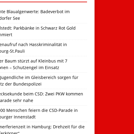
hte Blaualgenwerte: Badeverbot im
dorfer See
llstedt: Parkbänke in Schwarz Rot Gold
hmiert
naufruf nach Hasskriminalität in
urg-St.Pauli
r Baum stürzt auf Kleinbus mit 7
onen – Schutzengel im Einsatz
Jugendliche im Gleisbereich sorgen für
tz der Bundespolizei
ecksekunde beim CSD: Zwei PKW kommen
Parade sehr nahe
000 Menschen feiern die CSD-Parade in
urger Innenstadt
erferienzeit in Hamburg: Drehzeit für die
ferkörner“