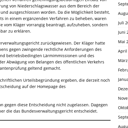
Sept
kerung von Niederschlagswasser aus dem Bereich der
 und ausgeschlossen worden. Da die Möglichkeit besteht,
Augu
pts in einem ergänzenden Verfahren zu beheben, waren
Juli 
ie vom Kläger vorrangig beantragt, aufzuheben, sondern
hbar zu erklären.
Juni 
Mai 
rverwaltungsgericht zurückgewiesen. Der Kläger hatte
bens gegen zwingende rechtliche Anforderungen des
April
 und betriebsbedingten Lärmimmissionen und des
März
 der Abwägung von Belangen des öffentlichen Verkehrs
riantenprüfung geltend gemacht.
Febr
Janu
chriftlichen Urteilsbegründung ergeben, die derzeit noch
 Entscheidung auf der Homepage des
Deze
Nove
ion gegen diese Entscheidung nicht zugelassen. Dagegen
Okto
ber die das Bundesverwaltungsgericht entscheidet.
Sept
Augu