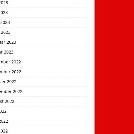
2023
2023
 2023
 2023
uar 2023
ar 2023
mber 2022
mber 2022
ber 2022
ember 2022
st 2022
2022
2022
2022