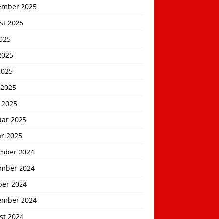
ember 2025
st 2025
2025
2025
2025
 2025
 2025
uar 2025
ar 2025
mber 2024
mber 2024
ber 2024
ember 2024
st 2024