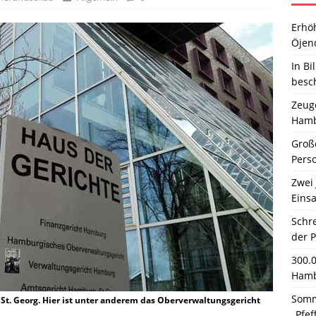
Erhö
Öjen
In Bi
besc
Zeuge
Hamb
Große
Pers
Zwei 
Einsa
Schr
der 
300.
Hamb
Somm
St. Georg. Hier ist unter anderem das Oberverwaltungsgericht
„Pfef