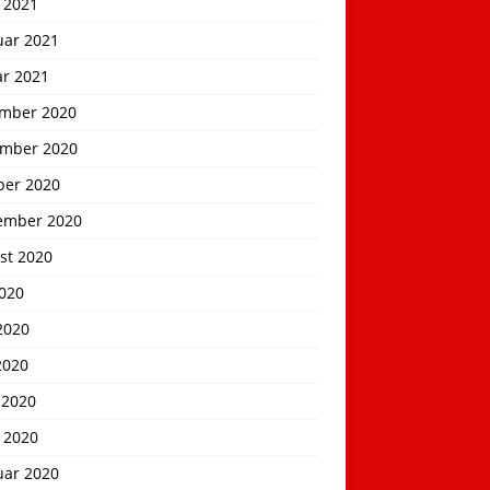
 2021
uar 2021
ar 2021
mber 2020
mber 2020
ber 2020
ember 2020
st 2020
2020
2020
2020
 2020
 2020
uar 2020